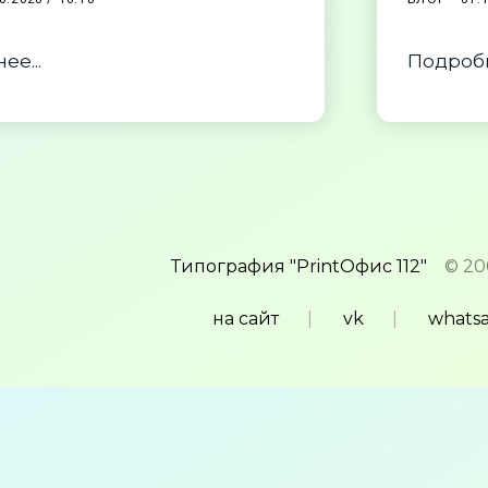
ее...
Подробн
Типография "PrintОфис 112"
© 20
на сайт
vk
whats