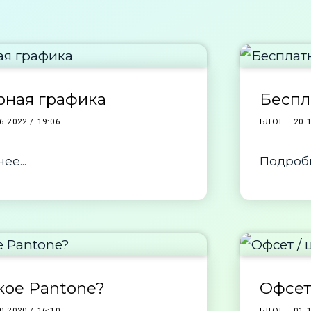
рная графика
Беспл
6.2022 / 19:06
БЛОГ
20.
ее...
Подробн
кое Pantone?
Офсет
0.2020 / 16:10
БЛОГ
01.