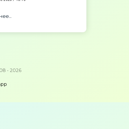
ее...
08 -
2026
app